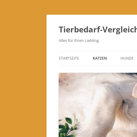
Zum
Inhalt
springen
Tierbedarf-Vergleic
Alles für Ihren Liebling
STARTSEITE
KATZEN
HUNDE
KATZENTOILETTEN
FUTTER- & TRINKNÄPFE
KRATZBÄUME & KRATZM
SCHLAFPLÄTZE