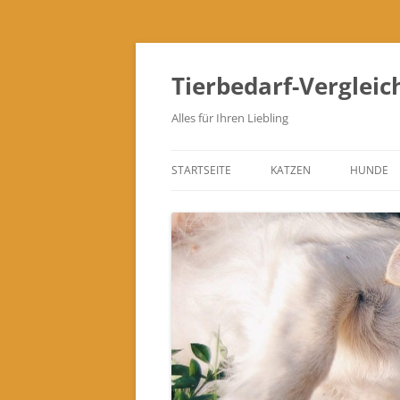
Zum
Inhalt
springen
Tierbedarf-Vergleic
Alles für Ihren Liebling
STARTSEITE
KATZEN
HUNDE
KATZENTOILETTEN
FUTTER- & TRINKNÄPFE
KRATZBÄUME & KRATZM
SCHLAFPLÄTZE